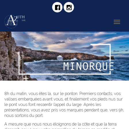
8h du matin, vous êtes là, sur le ponton. Premiers contacts, vos
valises embarquées avant vous, et finalement vos pieds nus sur
le pont vous font ressentir l’appel du large. Après les
présentations, vous avez pris vos marques pendant que, vers 9h,
nous sortons du port.
A mesure que nous nous éloignons de la côte et que la terra