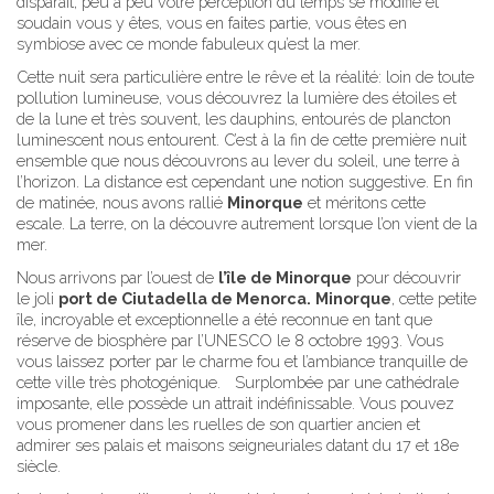
disparaît, peu à peu votre perception du temps se modifie et
soudain vous y êtes, vous en faites partie, vous êtes en
symbiose avec ce monde fabuleux qu’est la mer.
Cette nuit sera particulière entre le rêve et la réalité: loin de toute
pollution lumineuse, vous découvrez la lumière des étoiles et
de la lune et très souvent, les dauphins, entourés de plancton
luminescent nous entourent. C’est à la fin de cette première nuit
ensemble que nous découvrons au lever du soleil, une terre à
l’horizon. La distance est cependant une notion suggestive. En fin
de matinée, nous avons rallié
Minorque
et méritons cette
escale. La terre, on la découvre autrement lorsque l’on vient de la
mer.
Nous arrivons par l’ouest de
l’île de Minorque
pour découvrir
le joli
port de Ciutadella de Menorca.
Minorque
, cette petite
île, incroyable et exceptionnelle a été reconnue en tant que
réserve de biosphère par l’UNESCO le 8 octobre 1993. Vous
vous laissez porter par le charme fou et l’ambiance tranquille de
cette ville très photogénique. Surplombée par une cathédrale
imposante, elle possède un attrait indéfinissable. Vous pouvez
vous promener dans les ruelles de son quartier ancien et
admirer ses palais et maisons seigneuriales datant du 17 et 18e
siècle.