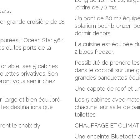
l’ordre de 70 m2.
pars….
Un pont de 80 m2 équipé
er grande croisière de 18
solarium pour bronzer, po
dormir dehors.
purées, l’Océan Star 56.1
La cuisine est équipée d’u
s ou les ports de la
2 blocs freezer.
Possibilité de prendre les
fortable, ses 5 cabines
dans le cockpit sur une 
ilettes privatives. Son
grandes banquettes équi
eront vous sentir chez
Une capote de roof et un
, large et bien équilibré,
Les 5 cabines avec mate
les destinations que
chacune leur salle de ba
toilettes.
ont le choix d’y
CHAUFFAGE ET CLIMATI
Une enceinte Bluetooth ai