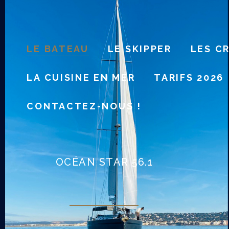
LE BATEAU
LE SKIPPER
LES C
LA CUISINE EN MER
TARIFS 2026
CONTACTEZ-NOUS !
OCÉAN STAR 56.1