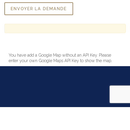
You have add a Google Map without an API Key. Please
enter your own Google Maps API Key to show the map.
COPYRIGHT 2022 - AZOTH SAIL