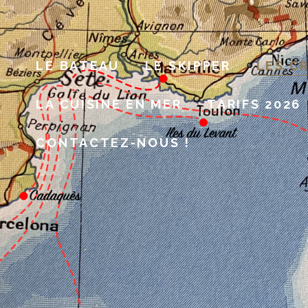
LE BATEAU
LE SKIPPER
LES C
LA CUISINE EN MER
TARIFS 2026
CONTACTEZ-NOUS !