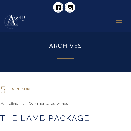
ARCHIVES
5
SEPTEMBRE
sur
fraffinc
Commentaires fermés
The
Lamb
THE LAMB PACKAGE
Package