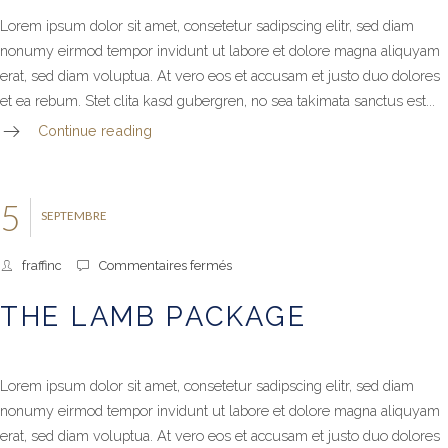
Lorem ipsum dolor sit amet, consetetur sadipscing elitr, sed diam
nonumy eirmod tempor invidunt ut labore et dolore magna aliquyam
erat, sed diam voluptua. At vero eos et accusam et justo duo dolores
et ea rebum. Stet clita kasd gubergren, no sea takimata sanctus est...
Continue reading
5
SEPTEMBRE
sur
fraffinc
Commentaires fermés
The
Lamb
THE LAMB PACKAGE
Package
Lorem ipsum dolor sit amet, consetetur sadipscing elitr, sed diam
nonumy eirmod tempor invidunt ut labore et dolore magna aliquyam
erat, sed diam voluptua. At vero eos et accusam et justo duo dolores